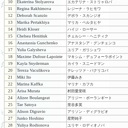
10
Ekaterina Stolyarova
エカテリナ・ストリャロバ
11
Regina Rakhimova
レジーナ・ラヒモワ
12
Deborah Scanzio
デボラ・スカンジオ
13
Marika Pertakhiya
マリカ・ペルタヒヤ
14
Heidi Kloser
ハイジ・ローサー
15
Chelsea Henitiuk
チェルシー・ヘニティク
16
Anastassia Gunchenko
アナスタシア・グンチェンコ
17
Yulia Galysheva
ユリア・ガリシェワ
18
Maxime Dufour-Lapointe
マキシム・デュフォーラポイント
19
Kayla Snyderman
カイラ・スニードマン
20
Tereza Vaculikova
テレッツァ・バクリコバ
21
Miki Ito
伊藤みき
22
Marina Kaffka
マリナ・カフカ
23
Arisa Murata
村田愛里咲
24
Alizee Boulangeat
アリジー・ボーランギート
25
Tae Satoya
里谷多英
26
Alison Digravio
アリソン・ディグラビオ
27
Junko Hoshino
星野純子
28
Yuliya Rodionova
ユリヤ・ロディオノバ