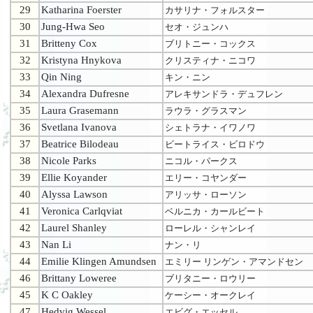
29
Katharina Foerster
カサリナ・フォルスター
30
Jung-Hwa Seo
セオ・ジュンハ
31
Britteny Cox
ブリトニー・コックス
32
Kristyna Hnykova
クリスティナ・ニコワ
33
Qin Ning
キン・ニン
34
Alexandra Dufresne
アレキサンドラ・デュフレン
35
Laura Grasemann
ラウラ・グラスマン
36
Svetlana Ivanova
シェトラナ・イワノワ
37
Beatrice Bilodeau
ビートライス・ビロドウ
38
Nicole Parks
ニコル・パークス
39
Ellie Koyander
エリー・コヤンダー
40
Alyssa Lawson
アリッサ・ローソン
41
Veronica Carlqviat
ベルニカ・カールビート
42
Laurel Shanley
ローレル・シャンレイ
43
Nan Li
ナン・リ
44
Emilie Klingen Amundsen
エミリー リンゲン・アマンドセン
46
Brittany Loweree
ブリタニー・ロウリー
45
K C Oakley
ケーシー・オークレイ
47
Hedvig Wessel
エビグ・エッセル