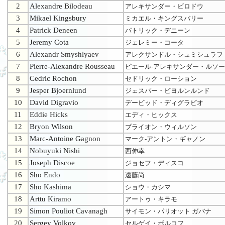
2
Alexandre Bilodeau
アレキサンダー・ビロドウ
3
Mikael Kingsbury
ミカエル・キングスバリー
4
Patrick Deneen
パトリック・デニーン
5
Jeremy Cota
ジェレミー・コータ
6
Alexandr Smyshlyaev
アレクサンドル・シュミシュラフ
7
Pierre-Alexandre Rousseau
ピエール-アレキサンダー・ルソー
8
Cedric Rochon
セドリック・ローション
9
Jesper Bjoernlund
ジェスパー・ビヨルンルンド
10
David Digravio
デービッド・ディグラビオ
11
Eddie Hicks
エディ・ヒックス
12
Bryon Wilson
ブライオン・ウィルソン
13
Marc-Antoine Gagnon
マーク-アントン・ギャノン
14
Nobuyuki Nishi
西伸幸
15
Joseph Discoe
ジョセフ・ディスコ
16
Sho Endo
遠藤尚
17
Sho Kashima
ショウ・カシマ
18
Arttu Kiramo
アートゥ・キラモ
19
Simon Pouliot Cavanagh
サイモン・パリオット ガバナ
20
Sergey Volkov
セルゲイ・ボルコフ