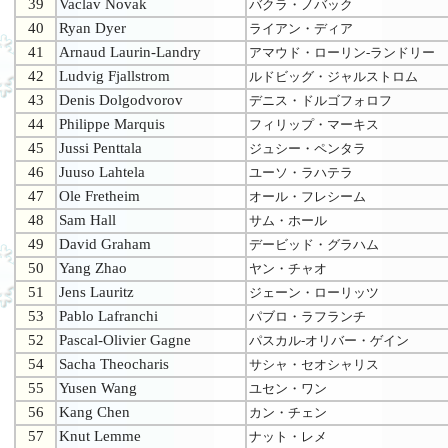
39
Vaclav Novak
バクラ・ノバック
40
Ryan Dyer
ライアン・ディア
41
Arnaud Laurin-Landry
アマウド・ローリン-ランドリー
42
Ludvig Fjallstrom
ルドビッグ・ジャルストロム
43
Denis Dolgodvorov
デニス・ドルゴフォロフ
44
Philippe Marquis
フィリップ・マーキス
45
Jussi Penttala
ジュシー・ペンタラ
46
Juuso Lahtela
ユーソ・ラハテラ
47
Ole Fretheim
オール・フレシーム
48
Sam Hall
サム・ホール
49
David Graham
デービッド・グラハム
50
Yang Zhao
ヤン・チャオ
51
Jens Lauritz
ジェーン・ローリッツ
53
Pablo Lafranchi
パブロ・ラフランチ
52
Pascal-Olivier Gagne
パスカル-オリバー・ゲイン
54
Sacha Theocharis
サシャ・セオシャリス
55
Yusen Wang
ユセン・ワン
56
Kang Chen
カン・チェン
57
Knut Lemme
ナット・レメ