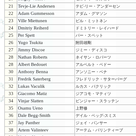
21
Tevje-Lie Andersen
テビ-リー・アンダーセン
22
Adam Gummesson
アダム・グマソン
23
Ville Miettunen
ビル・ミットネン
24
Dmitriy Reiherd
ドミトリー・レイハード
25
Per Spett
パー・スペット
26
Yugo Tsukita
附田雄剛
27
Jimmy Discoe
ジミー・ディスコ
28
Nathan Roberts
ネイサン・ロバーツ
28
Albert Bedouet
アルベルト・ベドー
30
Anthony Benna
アンソニー・ベナ
31
Fredrik Saterberg
フレドリック・サターバーグ
32
Lukas Vaculik
ルカス・バクリック
33
Giacomo Matiz
ジアコモ・マティツ
34
Vinjar Slatten
ビンジャー・スラッテン
35
Osamu Ueno
上野修
36
Dale Begg-Smith
デイル・ベッグ-スミス
37
Jay Panther
ジェイ・パンサー
38
Artem Valinteev
アーテム・バリンティーブ