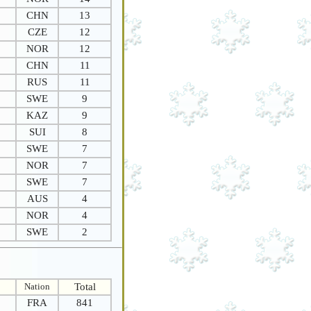
CHN
13
CZE
12
NOR
12
CHN
11
RUS
11
SWE
9
KAZ
9
SUI
8
SWE
7
NOR
7
SWE
7
AUS
4
NOR
4
SWE
2
Nation
Total
FRA
841