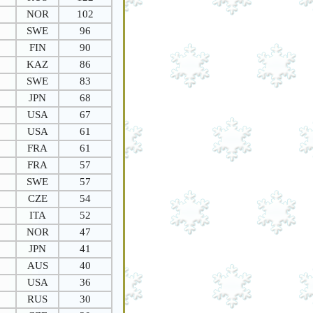
NOR
102
SWE
96
FIN
90
KAZ
86
SWE
83
JPN
68
USA
67
USA
61
FRA
61
FRA
57
SWE
57
CZE
54
ITA
52
NOR
47
JPN
41
AUS
40
USA
36
RUS
30