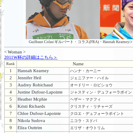
Guilbaut Colas/ギルバート・コラス(FRA)・Hannah Kearn
< Woman >
2011W杯の詳細はこちら＞
Rank
Name
1
Hannah Kearney
ハンナ・カーニー
2
Jennifer Heil
ジェニファー・ハイル
3
Audrey Robichaud
オードリー・ロビショウ
4
Justine Dufour-Lapointe
ジャスティン・デュフォーラポイン
5
Heather Mcphie
ヘザー・マクフィ
6
Kristi Richards
クリスティ・リチャーズ
7
Chloe Dufour-Lapointe
クロエ・デュフォーラポイント
8
Nikola Sudova
ニコラ・スドバ
9
Eliza Outtrim
エリザ・オウトリム