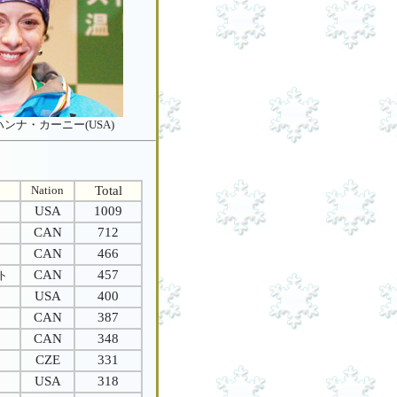
ey/ハンナ・カーニー(USA)
Nation
Total
USA
1009
CAN
712
CAN
466
CAN
457
ト
USA
400
CAN
387
CAN
348
CZE
331
USA
318