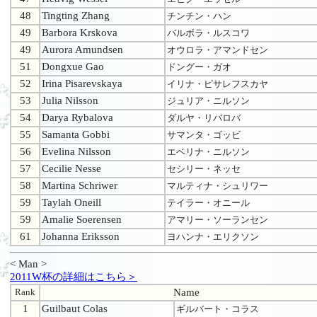
48
Tingting Zhang
チンチン・ハン
49
Barbora Krskova
バルボラ・ルスコワ
49
Aurora Amundsen
オウロラ・アマンドセン
51
Dongxue Gao
ドングー・ガオ
52
Irina Pisarevskaya
イリナ・ピサレフスカヤ
53
Julia Nilsson
ジュリア・ニルソン
54
Darya Rybalova
ダルヤ・リバロバ
55
Samanta Gobbi
サマンタ・ゴッビ
56
Evelina Nilsson
エベリナ・ニルソン
57
Cecilie Nesse
セシリー・ネッセ
58
Martina Schriwer
マルティナ・シュリワー
59
Taylah Oneill
テイラー・オニール
59
Amalie Soerensen
アマリー・ソーランセン
61
Johanna Eriksson
ヨハンナ・エリクソン
< Man >
2011W杯の詳細はこちら＞
Rank
Name
1
Guilbaut Colas
ギルバート・コラス