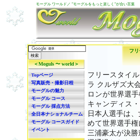
モーグル ワールド／ ”モーグルをもっと楽しく”が合い言葉
フリ
＜Moguls 〜 world＞
フリースタイル
Topページ
写真販売・撮影日程
ラ クルザズ大
モーグルの魅力
ロンが世界選手
モーグル コース
キャンディス・
モーグル 採点方法
日本人選手は、
全日本ナショナルチーム
モーグル コースガイド
めて世界選手権
イベント
三浦豪太が決勝進