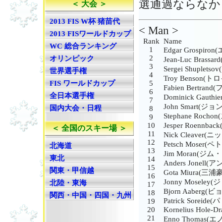
選通過ならなか
＜ 大会 ＞
2013 FIS W杯 猪苗代
< Man >
2013 FISワールドカップ
Rank
Name
WC 総合ランキング
1
Edgar Grosp
2
オリンピック
Jean-Luc Br
3
Sergei Shupl
世界選手権
4
Troy Benson
5
FIS ワールドカップ
Fabien Bert
6
全日本選手権
Dominick Gau
7
John Smart(
国内大会・日程
8
Stephane Ro
9
10
Jesper Roen
＜ 全国のスキー場 ＞
11
Nick Cleaver
12
Petsch Mose
北海道
13
Jim Moran(ジム
東北
14
Anders Jonel
15
関東・甲信越
Gota Miura(三浦
16
Jonny Mosel
北陸・東海
17
Bjorn Aaber
18
関西・中国・四国・九州
Patrick Sore
19
20
Kornelius Hole-Dr
21
Enno Thomas