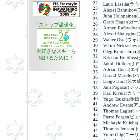
22
Lauri Lassil
23
Alexei Banni
24
Juha Holopai
25
Garth Hager
26
「ストップ温暖化」
Armen Rafay
27
Alexei Shaly
28
Walter Osta
29
30
Viktor Nekra
31
大好きなスキーを
Oleg Koules
32
Kristian Bre
続けるために！
33
Jakob Bolbje
34
Adrian Cost
35
Harald Marbl
36
Daigo Hara(原大
37
Jani Pogacar
38
39
Kari Kivela(
40
Yugo Tsukita(
41
Andrew Evan
42
Thomas Lagl
43
Pierre Forge
44
Michaylo Kul
44
Thomas Jens
44
Youri Gilg(ユ
44