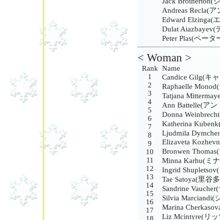
Jack Brother
Andreas Recl
Edward Elzi
Dulat Aiazb
Peter Plas(ペ
< Woman >
Rank
Name
1
Candice Gil
2
Raphaelle Mo
3
Tatjana Mit
4
Ann Battelle(
5
Donna Weinb
6
Katherina K
7
Ljudmila Dy
8
Elizaveta Kozhevn
9
Bronwen Tho
10
11
Minna Karhu(
12
Ingrid Shup
13
Tae Satoya(里谷
14
Sandrine Vau
15
Silvia Marci
16
Marina Cherk
17
Liz Mcintyre
18