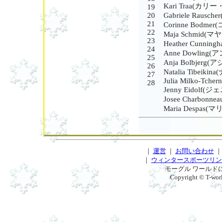
Kari Traa(カリ
19
20
Gabriele Rau
21
Corinne Bodm
22
Maja Schmid
23
Heather Cunn
24
Anne Dowlin
25
Anja Bolbjer
26
Natalia Tibe
27
Julia Milko-Tcher
28
Jenny Eidol
Josee Charbo
Maria Despas
｜
運営
｜
お問い合わせ
｜
ウィンタースポーツリン
モーグル ワールド
Copyright © T-worl