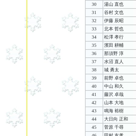
30
湯山 直也
31
谷村 文也
32
伊藤 辰昭
33
北本 哲也
34
松澤 孝行
35
濱田 耕輔
36
那須野 淳
37
水沼 直人
38
城 勇太
39
前野 卓也
40
中山 和久
41
藤沢 卓哉
42
山本 大地
43
鳴海 裕樹
44
大日向 正和
45
菅原 千尋
46
田村 友孝