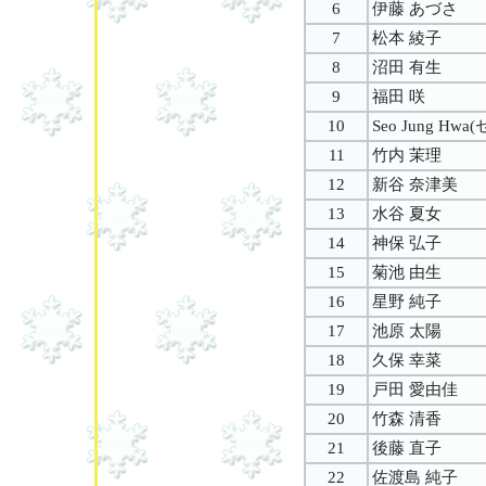
6
伊藤 あづさ
7
松本 綾子
8
沼田 有生
9
福田 咲
10
Seo Jung H
11
竹内 茉理
12
新谷 奈津美
13
水谷 夏女
14
神保 弘子
15
菊池 由生
16
星野 純子
17
池原 太陽
18
久保 幸菜
19
戸田 愛由佳
20
竹森 清香
21
後藤 直子
22
佐渡島 純子