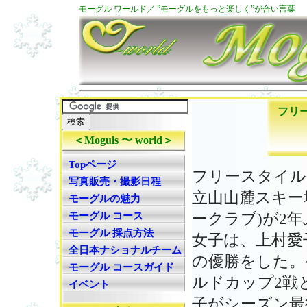
モーグル ワールド／ ”モーグルをもっと楽しく”が合い言葉
フリ
＜Moguls 〜 world＞
Topページ
フリースタイル
写真販売・撮影日程
立山山麓スキー
モーグルの魅力
モーグル コース
ークラブ)が2
モーグル 採点方法
女子は、上村愛
全日本ナショナルチーム
の優勝をした。
モーグル コースガイド
ルドカップ2戦
イベント
子がシーズン最