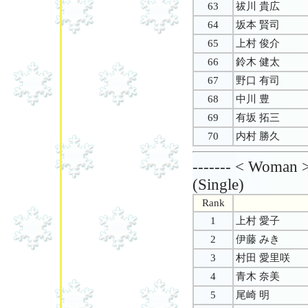
63
祓川 貴広
64
坂本 賢司
65
上村 俊介
66
鈴木 健太
67
野口 有司
68
中川 豊
69
有坂 拓三
70
内村 勝久
------- < Woman >
(Single)
Rank
1
上村 愛子
2
伊藤 みき
3
村田 愛里咲
4
青木 奈美
5
尾崎 明