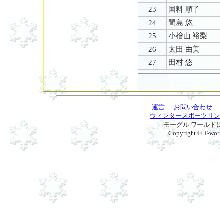
23
国料 順子
24
間島 悠
25
小檜山 裕梨
26
太田 由美
27
田村 悠
｜
運営
｜
お問い合わせ
｜
ウィンタースポーツリン
モーグル ワールド
Copyright © T-worl