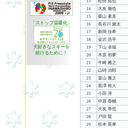
13
松田 拓也
14
大友 徹也
15
森山 素直
「ストップ温暖化」
16
長谷川 健太
17
新岡 佳希
18
金沢 浩平
大好きなスキーを
19
下山 卓哉
続けるために！
20
木原 初夢
21
牛崎 雅之
22
山碕 治郎
23
畠山 雅之
24
黒澤 裕人
25
小田 淳
26
中原 香輔
27
大友 準也
28
戸田 賢
29
松本 英孝