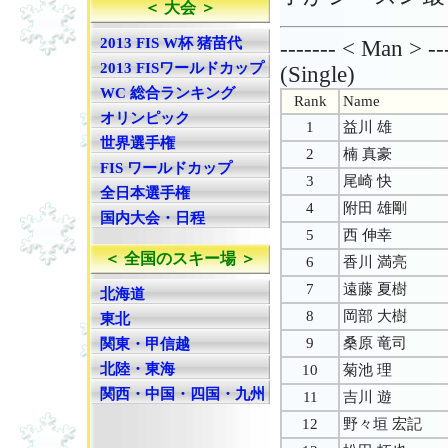
＜ 大会 ＞
2013 FIS W杯 猪苗代
------- < Man > --
2013 FISワールドカップ
(Single)
WC 総合ランキング
Rank
Name
オリンピック
1
益川 雄
世界選手権
2
楠 真豪
FIS ワールドカップ
3
尾崎 快
全日本選手権
4
附田 雄剛
国内大会・日程
5
西 伸幸
＜ 全国のスキー場 ＞
6
香川 満亮
7
遠藤 夏樹
北海道
8
岡部 大樹
東北
9
桑原 竜司
関東・甲信越
北陸・東海
10
菊池 理
関西・中国・四国・九州
11
吉川 遊
12
野々垣 宏記