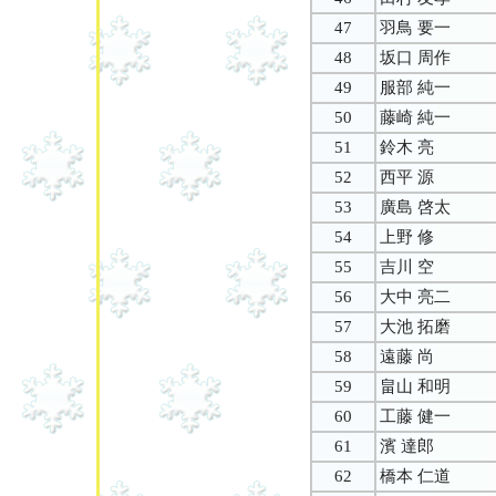
47
羽鳥 要一
48
坂口 周作
49
服部 純一
50
藤崎 純一
51
鈴木 亮
52
西平 源
53
廣島 啓太
54
上野 修
55
吉川 空
56
大中 亮二
57
大池 拓磨
58
遠藤 尚
59
畠山 和明
60
工藤 健一
61
濱 達郎
62
橋本 仁道