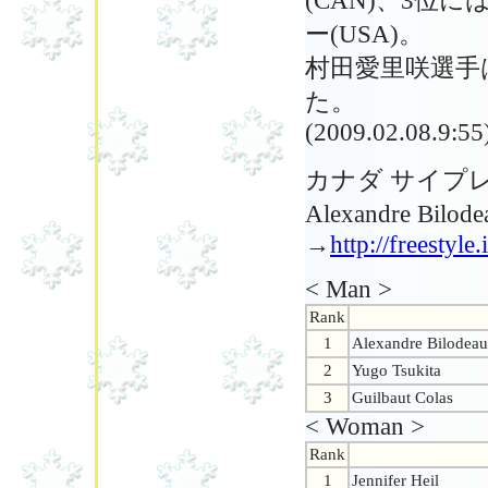
(CAN)、3位には
ー(USA)。
村田愛里咲選手は
た。
(2009.02.08.9:55
カナダ サイプレ
Alexandre Bil
→
http://freestyl
< Man >
Rank
1
Alexandre Bilodeau
2
Yugo Tsukita
3
Guilbaut Colas
< Woman >
Rank
1
Jennifer Heil