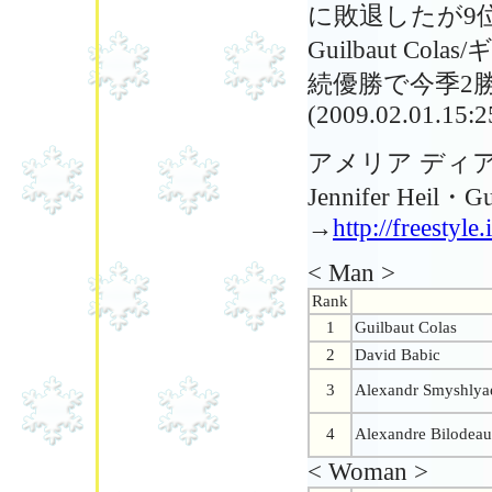
に敗退したが9
Guilbaut C
続優勝で今季2
(2009.02.01.15:2
アメリア ディ
Jennifer Heil・
→
http://freestyl
< Man >
Rank
1
Guilbaut Colas
2
David Babic
3
Alexandr Smyshlya
4
Alexandre Bilodeau
< Woman >