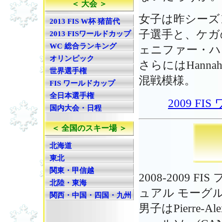
＜ 大会 ＞
女子は昨シーズ
2013 FIS W杯 猪苗代
子選手と、ケガの復
2013 FISワールドカップ
WC 総合ランキング
ェニファー・ハ
オリンピック
さらにはHanna
世界選手権
混戦模様。
FIS ワールドカップ
全日本選手権
2009 
国内大会・日程
＜ 全国のスキー場 ＞
北海道
東北
関東・甲信越
2008-2009
北陸・東海
ュアル モーグ
関西・中国・四国・九州
男子はPierre-A