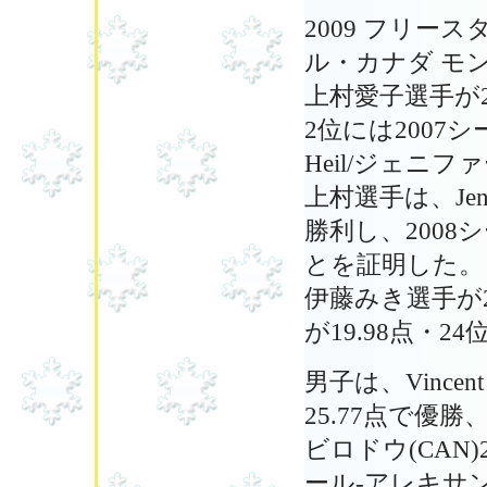
2009 フリース
ル・カナダ モ
上村愛子選手が2
2位には2007シ
Heil/ジェニフ
上村選手は、Jenn
勝利し、200
とを証明した。
伊藤みき選手が2
が19.98点・
男子は、Vincen
25.77点で優勝、2
ビロドウ(CAN)25.
ール-アレキサン