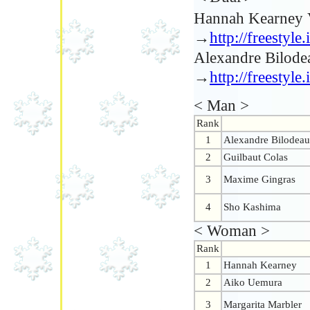
Hannah Kear
→
http://freestyl
Alexandre Bilod
→
http://freestyl
< Man >
Rank
1
Alexandre Bilodeau
2
Guilbaut Colas
3
Maxime Gingras
4
Sho Kashima
< Woman >
Rank
1
Hannah Kearney
2
Aiko Uemura
3
Margarita Marbler