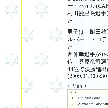
ー・ハイル(CA
村田愛里咲選手は
た。
男子は、附田雄剛選手
ルバート・コラス
た。
西伸幸選手が19.
位、桑原竜司選手
44位で決勝進
(2009.01.30.6:30
< Man >
Rank
1
Guilbaut Colas
2
Alexandre Bilodeau