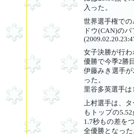
入った。
世界選手権でのAle
ドウ(CAN)
(2009.02.20.23:4
女子決勝が行わ
優勝で今季2勝
伊藤みき選手が2
った。
里谷多英選手は1
上村選手は、ター
もトップの5.5
1.7秒もの差
全優勝となった