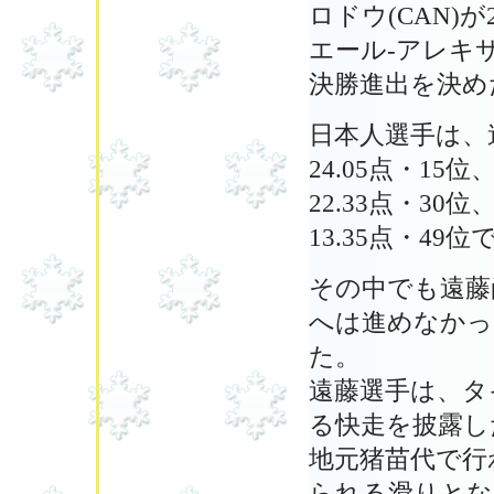
ロドウ(CAN)が25.
エール-アレキサ
決勝進出を決め
日本人選手は、遠
24.05点・15
22.33点・30
13.35点・4
その中でも遠藤
へは進めなかっ
た。
遠藤選手は、タ
る快走を披露し
地元猪苗代で行
られる滑りとな