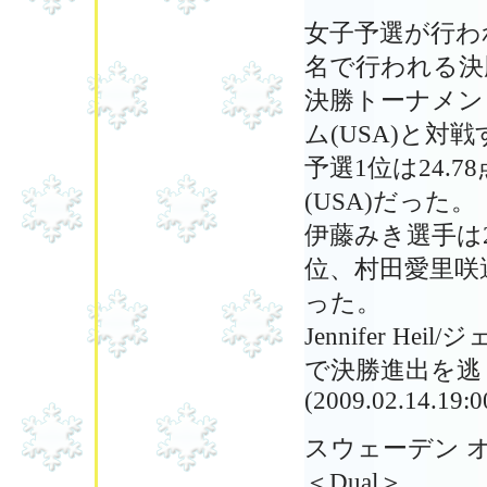
女子予選が行われ
名で行われる決
決勝トーナメント1
ム(USA)と対
予選1位は24.78
(USA)だった。
伊藤みき選手は21
位、村田愛里咲選
った。
Jennifer He
で決勝進出を逃
(2009.02.14.19:0
スウェーデン 
＜Dual＞