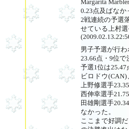
Margarita 
0.23点及ばな
2戦連続の予選
せている上村選
(2009.02.13.22:5
男子予選が行わ
23.66点・9
予選1位は25.47点
ビロドウ(CA
上野修選手23.3
西伸幸選手21.7
田雄剛選手20.
なかった。
ここまで好調だ