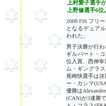
上村愛子選手が
上野修選手6位
2009 FIS
となるデュアル
われた。
男子決勝が行われ、
ギルバート・コラ
位入賞、西伸幸選手
ム・ギングラス(
尾崎快選手は決勝ト
ー・カシマ(US
優勝はAlexand
(CAN)が3連勝で
ト・コラス(FRA)