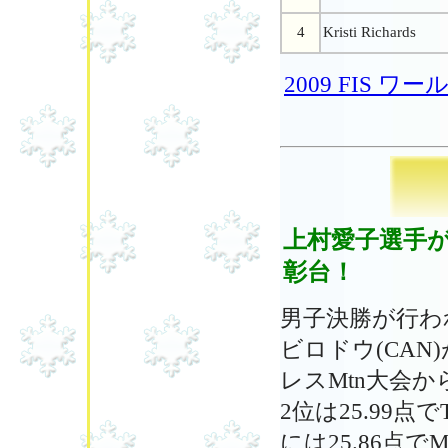
4
Kristi Richards
2009 FIS
上村愛子選手が
彰台！
男子決勝が行われ、A
ビロドウ(CAN
レスMtn大会
2位は25.99点でT
には25.86点でM