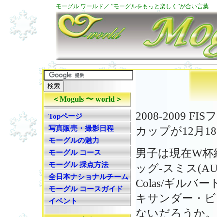
モーグル ワールド／ ”モーグルをもっと楽しく”が合い言葉
＜Moguls 〜 world＞
2008-2009
Topページ
写真販売・撮影日程
カップが12月
モーグルの魅力
男子は現在W杯総合
モーグル コース
モーグル 採点方法
ッグ-スミス(AU
全日本ナショナルチーム
Colas/ギルバート
モーグル コースガイド
キサンダー・ビ
イベント
ないだろうか。