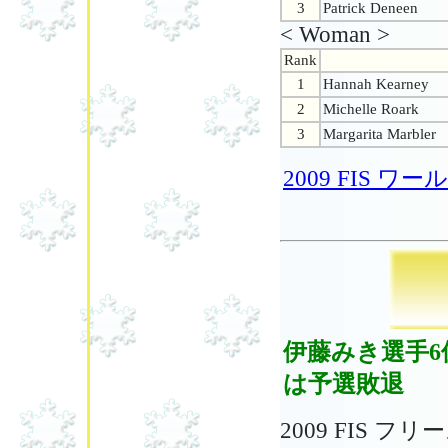
3
Patrick Deneen
< Woman >
Rank
1
Hannah Kearney
2
Michelle Roark
3
Margarita Marbler
2009 FIS
伊藤みき選手6
は予選敗退
2009 FIS