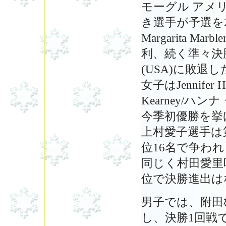
モーグル アメ
き選手が予選を2
Margarita 
利、続く準々決勝で
(USA)に敗退
女子はJennife
Kearney/ハ
今季初優勝を挙
上村愛子選手は第
位16名で争わ
同じく村田愛里咲
位で決勝進出は
男子では、附田雄
し、決勝1回戦でD