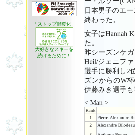
ー・ルソー(CA
日本男子のエー
終わった。
「ストップ温暖化」
女子はHannah 
た。
大好きなスキーを
昨シーズンケガの
続けるために！
Heil/ジェニ
選手に勝利し2
ズンからのW杯
伊藤みき選手も
< Man >
Rank
1
Pierre-Alexandre R
2
Alexandre Bilodeau
3
Anthony Benna