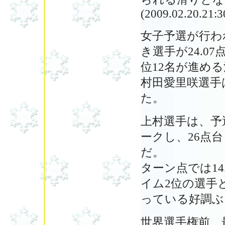
(2009.02.20.21:3
女子予選が行われ
き選手が24.07
位12名が進め
村田愛里咲選手は
た。
上村選手は、予
ークし、26点
だ。
ターン点では14
イム2位の選手
っている好調ぶ
世界選手権前、