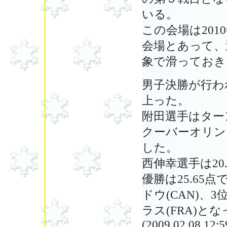
いる。
この会場は20
会場とあって、
象で滑っておき
男子決勝が行われ
上った。
附田選手はター
クーバーオリン
した。
西伸幸選手は20
優勝は25.65点で
ドウ(CAN)、3位は
ラス(FRA)と
(2009.02.08.12:5