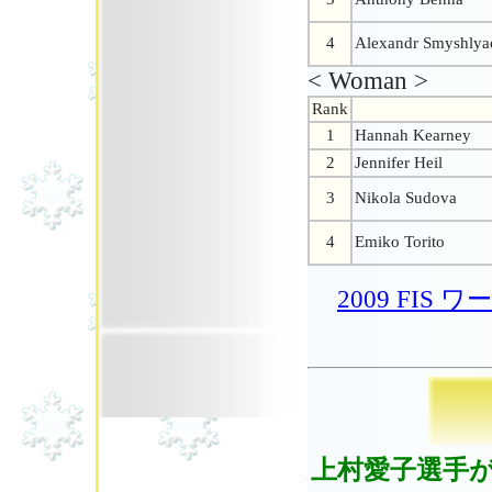
4
Alexandr Smyshlya
< Woman >
Rank
1
Hannah Kearney
2
Jennifer Heil
3
Nikola Sudova
4
Emiko Torito
2009 FI
上村愛子選手が